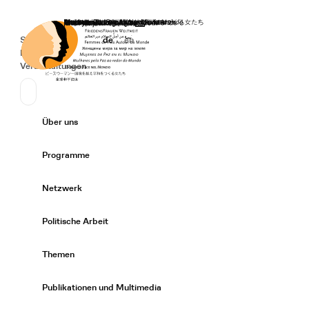
Startseite
Spenden
Deutsch
de
English
en
Secondary Navigation
Sprache wechseln
News
Veranstaltungen
Suchen
Primary Navigation
Über uns
Expand/
Programme
Expand/
Netzwerk
Expand/
Politische Arbeit
Expand/
Themen
Expand/
Publikationen und Multimedia
Expand/