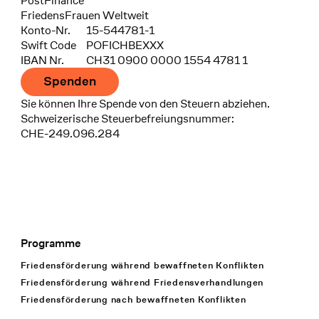
Bank
PostFinance
Recipient
FriedensFrauen Weltweit
Konto-Nr.
15-544781-1
Swift Code
POFICHBEXXX
IBAN Nr.
CH31 0900 0000 1554 4781 1
Spenden
Sie können Ihre Spende von den Steuern abziehen.
Schweizerische Steuerbefreiungsnummer:
CHE-249.096.284
Programme
Footer Navigation
Friedensförderung während bewaffneten Konflikten
Friedensförderung während Friedens­verhandlungen
Friedensförderung nach bewaffneten Konflikten