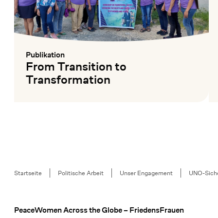
Publikation
:
From Transition to
Transformation
Mehr lesen
Me
Breadcrumb
Startseite
Politische Arbeit
Unser Engagement
UNO-Siche
PeaceWomen Across the Globe – FriedensFrauen
Footer