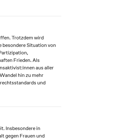
ffen. Trotzdem wird
die besondere Situation von
Partizipation,
aften Frieden. Als
saktivist:innen aus aller
n Wandel hin zu mehr
nrechtsstandards und
t. Insbesondere in
lt gegen Frauen und