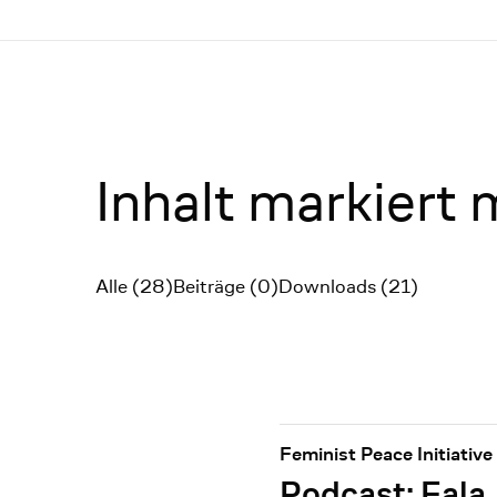
Menü
Inhalt markiert
Alle (28)
Beiträge (0)
Downloads (21)
Filter
Feminist Peace Initiative
Podcast: Fala,