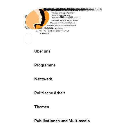
Startseite
Spenden
Deutsch
de
English
en
Secondary Navigation
Sprache wechseln
News
Veranstaltungen
Suchen
Primary Navigation
Über uns
Programme
Netzwerk
Politische Arbeit
Themen
Publikationen und Multimedia