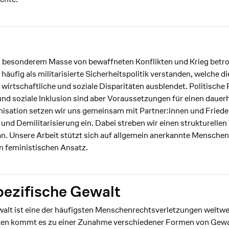
 besonderem Masse von bewaffneten Konflikten und Krieg betro
 häufig als militarisierte Sicherheitspolitik verstanden, welche 
 wirtschaftliche und soziale Disparitäten ausblendet. Politische 
nd soziale Inklusion sind aber Voraussetzungen für einen dauerh
isation setzen wir uns gemeinsam mit Partner:innen und Frieden
und Demilitarisierung ein. Dabei streben wir einen strukturelle
an. Unsere Arbeit stützt sich auf allgemein anerkannte Mensche
en feministischen Ansatz.
pezifische Gewalt
alt ist eine der häufigsten Menschenrechtsverletzungen weltwei
xten kommt es zu einer Zunahme verschiedener Formen von Gewa