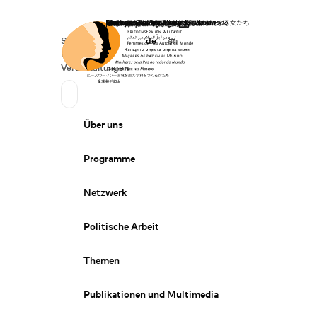
Startseite
Spenden
Deutsch
de
English
en
Secondary Navigation
Sprache wechseln
News
Veranstaltungen
Suchen
Primary Navigation
Über uns
Programme
Netzwerk
Politische Arbeit
Themen
Publikationen und Multimedia