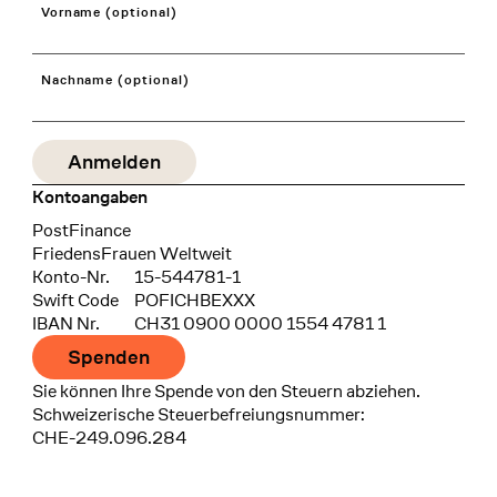
Vorname (optional)
Nachname (optional)
Kontoangaben
Bank
PostFinance
Recipient
FriedensFrauen Weltweit
Konto-Nr.
15-544781-1
Swift Code
POFICHBEXXX
IBAN Nr.
CH31 0900 0000 1554 4781 1
Spenden
Sie können Ihre Spende von den Steuern abziehen.
Schweizerische Steuerbefreiungsnummer:
CHE-249.096.284