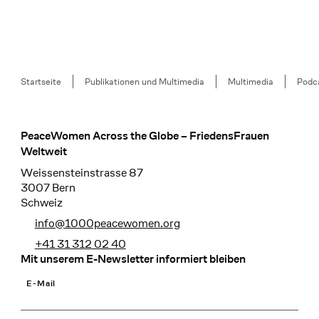
Breadcrumb
Startseite
Publikationen und Multimedia
Multimedia
Podca
PeaceWomen Across the Globe – FriedensFrauen
Footer
Weltweit
Weissensteinstrasse 87
3007 Bern
Schweiz
info@1000peacewomen.org
+41 31 312 02 40
Mit unserem E-Newsletter informiert bleiben
E-Mail