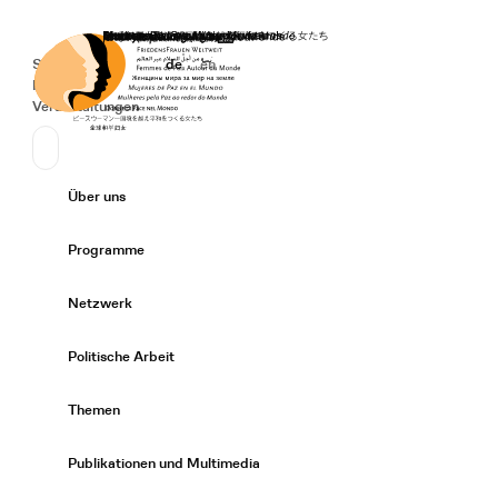
Startseite
Spenden
Deutsch
de
English
en
Secondary Navigation
Sprache wechseln
News
Veranstaltungen
Suchen
Primary Navigation
Über uns
Expand/
Programme
Expand/
Netzwerk
Expand/
Politische Arbeit
Expand/
Themen
Expand/
Publikationen und Multimedia
Expand/