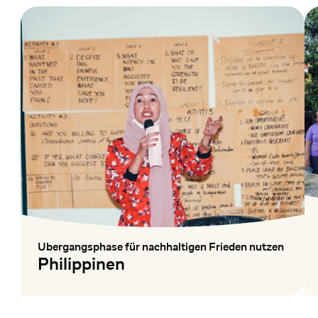
Übergangsphase für nachhaltigen Frieden nutzen
:
Philippinen
Mehr lesen
Me