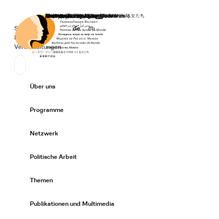
Startseite
Spenden
Deutsch
de
English
en
Secondary Navigation
Sprache wechseln
News
Veranstaltungen
Suchen
Primary Navigation
Über uns
Expand/
Programme
Expand/
Netzwerk
Expand/
Politische Arbeit
Expand/
Themen
Expand/
Publikationen und Multimedia
Expand/