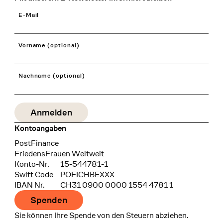
E-Mail
Vorname (optional)
Nachname (optional)
Kontoangaben
Bank
PostFinance
Recipient
FriedensFrauen Weltweit
Konto-Nr.
15-544781-1
Swift Code
POFICHBEXXX
IBAN Nr.
CH31 0900 0000 1554 4781 1
Spenden
Sie können Ihre Spende von den Steuern abziehen.