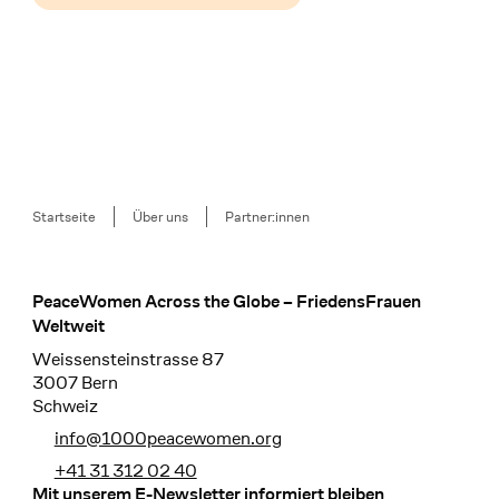
Breadcrumb
Startseite
Über uns
Partner:innen
PeaceWomen Across the Globe – FriedensFrauen
Footer
Weltweit
Weissensteinstrasse 87
3007 Bern
Schweiz
info@1000peacewomen.org
+41 31 312 02 40
Mit unserem E-Newsletter informiert bleiben