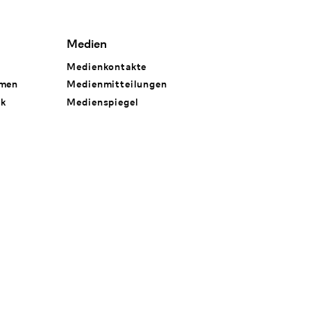
Medien
Medienkontakte
hmen
Medienmitteilungen
rk
Medienspiegel