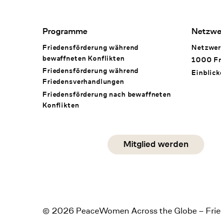
Footer Navigation
Programme
Netzwe
Friedensförderung während
Netzwer
bewaffneten Konflikten
1000 Fr
Friedensförderung während
Einblick
Friedens­verhandlungen
Friedensförderung nach bewaffneten
Konflikten
Social Media
Mitglied werden
instagram
facebook
linkedin
© 2026 PeaceWomen Across the Globe – Frie