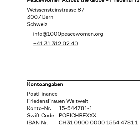
Footer
PeaceWomen Across the Globe – FriedensFra
Weissensteinstrasse 87
3007 Bern
Schweiz
info@1000peacewomen.org
+41 31 312 02 40
Kontoangaben
Bank
PostFinance
Recipient
FriedensFrauen Weltweit
Konto-Nr.
15-544781-1
Swift Code
POFICHBEXXX
IBAN Nr.
CH31 0900 0000 1554 4781 1