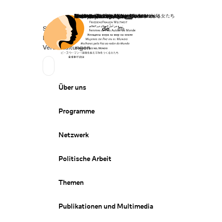
Startseite
Spenden
Deutsch
de
English
en
Secondary Navigation
Sprache wechseln
News
Veranstaltungen
Suchen
Primary Navigation
Über uns
Programme
Netzwerk
Politische Arbeit
Themen
Publikationen und Multimedia