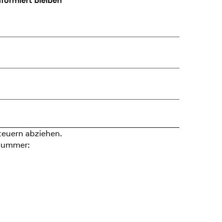
formiert bleiben
teuern abziehen.
nummer: