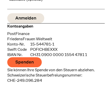
Kontoangaben
Bank
PostFinance
Recipient
FriedensFrauen Weltweit
Konto-Nr.
15-544781-1
Swift Code
POFICHBEXXX
IBAN Nr.
CH31 0900 0000 1554 4781 1
Spenden
Sie können Ihre Spende von den Steuern abziehen.
Schweizerische Steuerbefreiungsnummer:
CHE-249.096.284