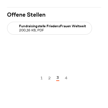
Offene Stellen
Fundraisingstelle FriedensFrauen Weltweit
200,16 KB, PDF
3
1
2
4
Vorherige Seite
Nächste Seite