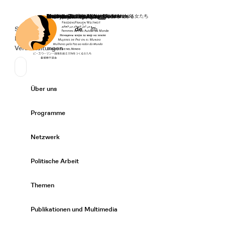
Startseite
Spenden
Deutsch
de
English
en
Secondary Navigation
Sprache wechseln
News
Veranstaltungen
Suchen
Primary Navigation
Über uns
Expand/
Programme
Expand/
Netzwerk
Expand/
Politische Arbeit
Expand/
Themen
Expand/
Publikationen und Multimedia
Expand/