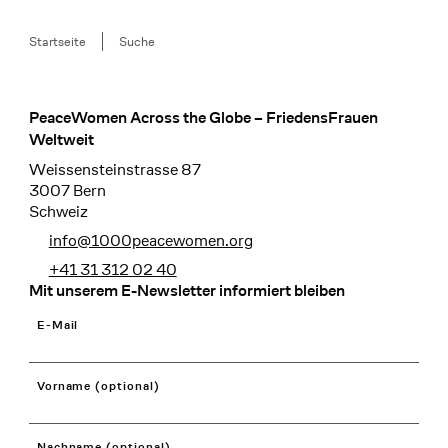
Breadcrumb
Startseite
Suche
PeaceWomen Across the Globe – FriedensFrauen
Footer
Weltweit
Weissensteinstrasse 87
3007 Bern
Schweiz
info@1000peacewomen.org
+41 31 312 02 40
Mit unserem E-Newsletter informiert bleiben
E-Mail
Vorname (optional)
Nachname (optional)