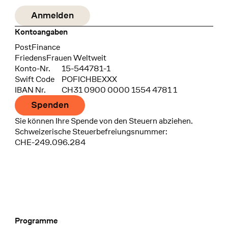
Kontoangaben
Bank
PostFinance
Recipient
FriedensFrauen Weltweit
Konto-Nr.
15-544781-1
Swift Code
POFICHBEXXX
IBAN Nr.
CH31 0900 0000 1554 4781 1
Spenden
Sie können Ihre Spende von den Steuern abziehen.
Schweizerische Steuerbefreiungsnummer:
CHE-249.096.284
Programme
Footer Navigation