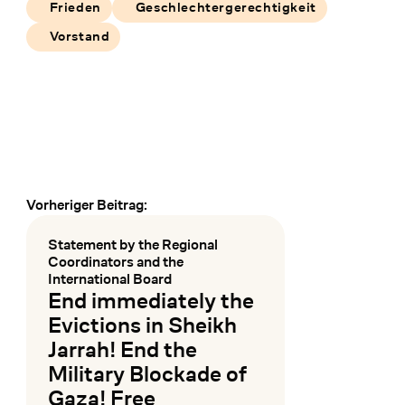
Frieden
Geschlechtergerechtigkeit
Vorstand
Vorheriger Beitrag:
Frühere und spätere Veranstaltungen
Statement by the Regional
:
Coordinators and the
International Board
End immediately the
Evictions in Sheikh
Jarrah! End the
Military Blockade of
Gaza! Free