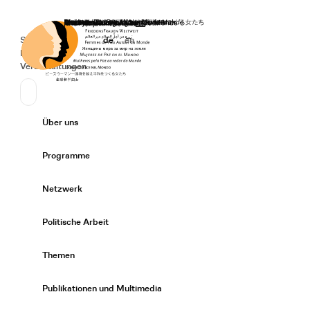
Startseite
Spenden
Deutsch
de
English
en
Secondary Navigation
Sprache wechseln
News
Veranstaltungen
Suchen
Primary Navigation
Über uns
Expand/
Programme
Expand/
Netzwerk
Expand/
Politische Arbeit
Expand/
Themen
Expand/
Publikationen und Multimedia
Expand/