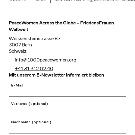
PeaceWomen Across the Globe – FriedensFrauen
Footer
Weltweit
Weissensteinstrasse 87
3007 Bern
Schweiz
info@1000peacewomen.org
+41 31 312 02 40
Mit unserem E-Newsletter informiert bleiben
E-Mail
Vorname (optional)
Nachname (optional)