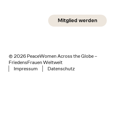
Social Media
Mitglied werden
instagram
facebook
linkedin
© 2026 PeaceWomen Across the Globe –
FriedensFrauen Weltweit
Impressum
Datenschutz
Tertiary navigation