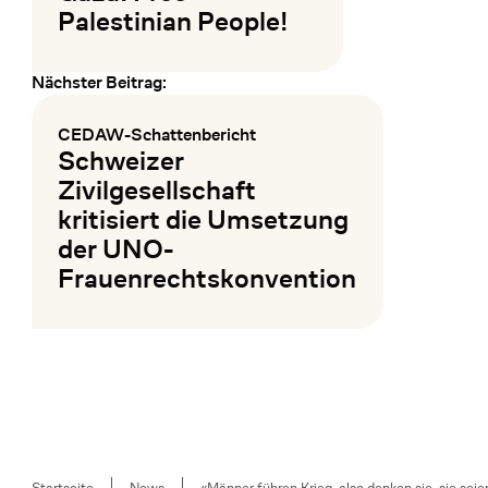
Palestinian People!
Nächster Beitrag:
Mehr lesen
CEDAW-Schattenbericht
:
Schweizer
Zivilgesellschaft
kritisiert die Umsetzung
der UNO-
Frauenrechtskonvention
Mehr lesen
Breadcrumb
Startseite
News
«Männer führen Krieg, also denken sie, sie sei