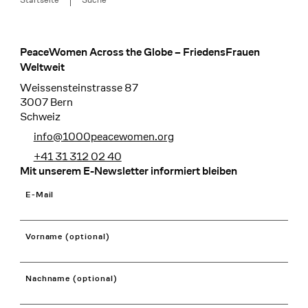
PeaceWomen Across the Globe – FriedensFrauen
Footer
Weltweit
Weissensteinstrasse 87
3007 Bern
Schweiz
info@1000peacewomen.org
+41 31 312 02 40
Mit unserem E-Newsletter informiert bleiben
E-Mail
Vorname (optional)
Nachname (optional)