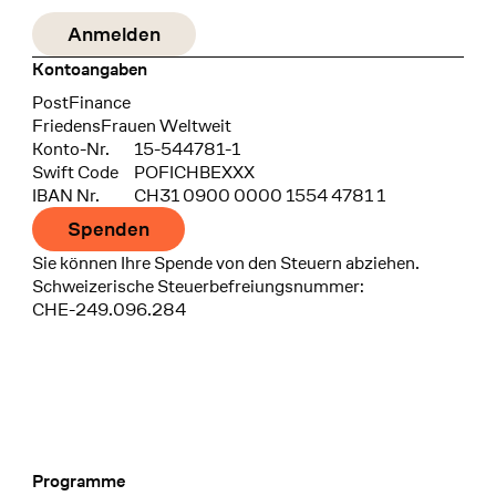
Kontoangaben
Bank
PostFinance
Recipient
FriedensFrauen Weltweit
Konto-Nr.
15-544781-1
Swift Code
POFICHBEXXX
IBAN Nr.
CH31 0900 0000 1554 4781 1
Spenden
Sie können Ihre Spende von den Steuern abziehen.
Schweizerische Steuerbefreiungsnummer:
CHE-249.096.284
Programme
Footer Navigation