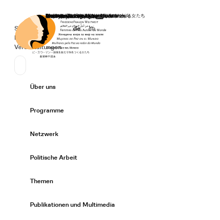
Startseite
Spenden
Deutsch
de
English
en
Secondary Navigation
Sprache wechseln
News
Veranstaltungen
Suchen
Primary Navigation
Über uns
Expand/
Programme
Expand/
Netzwerk
Expand/
Politische Arbeit
Expand/
Themen
Expand/
Publikationen und Multimedia
Expand/