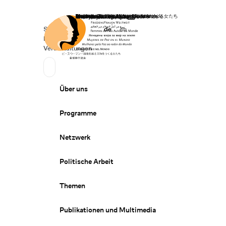
Startseite
Spenden
Deutsch
de
English
en
Secondary Navigation
Sprache wechseln
News
Veranstaltungen
Suchen
Primary Navigation
Über uns
Programme
Netzwerk
Politische Arbeit
Themen
Publikationen und Multimedia