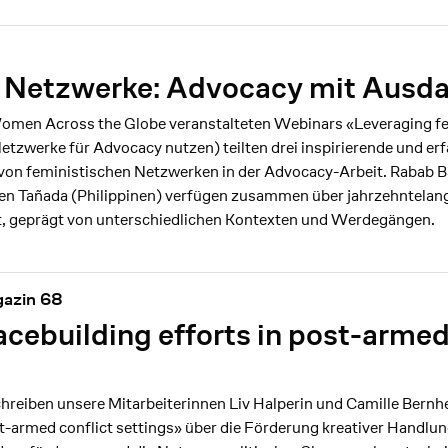
 Netzwerke: Advocacy mit Ausd
men Across the Globe veranstalteten Webinars «Leveraging fe
tzwerke für Advocacy nutzen) teilten drei inspirierende und erf
e von feministischen Netzwerken in der Advocacy-Arbeit. Rabab 
n Tañada (Philippinen) verfügen zusammen über jahrzehntelan
, geprägt von unterschiedlichen Kontexten und Werdegängen.
gazin 68
cebuilding efforts in post-armed
eiben unsere Mitarbeiterinnen Liv Halperin und Camille Bernhe
st-armed conflict settings» über die Förderung kreativer Handlun