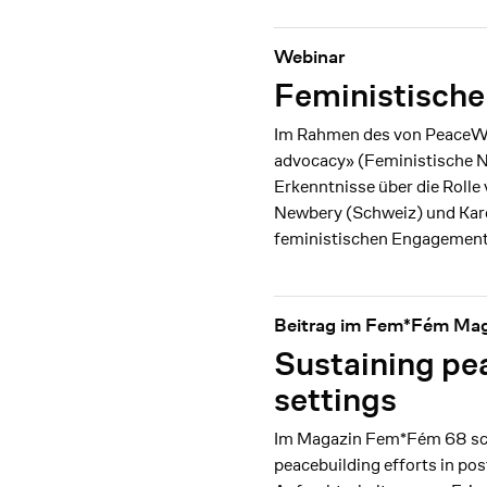
Webinar
Feministische
Im Rahmen des von PeaceWo
advocacy» (Feministische Ne
Erkenntnisse über die Roll
Newbery (Schweiz) und Kare
feministischen Engagement
Beitrag im Fem*Fém Ma
Sustaining pea
settings
Im Magazin Fem*Fém 68 schr
peacebuilding efforts in po