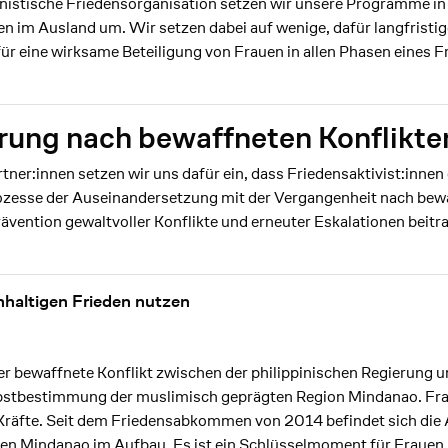
eministische Friedensorganisation setzen wir unsere Programme 
 im Ausland um. Wir setzen dabei auf wenige, dafür langfristi
r eine wirksame Beteiligung von Frauen in allen Phasen eines 
rung nach bewaffneten Konflikte
ner:innen setzen wir uns dafür ein, dass Friedensaktivist:inne
esse der Auseinandersetzung mit der Vergangenheit nach bewaf
rävention gewaltvoller Konflikte und erneuter Eskalationen beitr
haltigen Frieden nutzen
er bewaffnete Konflikt zwischen der philippinischen Regierung u
lbstbestimmung der muslimisch geprägten Region Mindanao. Fra
Kräfte. Seit dem Friedensabkommen von 2014 befindet sich di
 Mindanao im Aufbau. Es ist ein Schlüsselmoment für Frauen, 