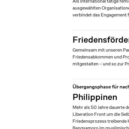
Als international tätige f
ausgewählten Organisationen
verbindet das Engagement fü
Friedensförde
Gemeinsam mit unseren Part
Friedensabkommen und Proz
mitgestalten – und so zur P
Übergangsphase für nach
Philippinen
Mehr als 50 Jahre dauerte d
Liberation Front um die Se
Friedensprozess treibende 
Bangsamoro im muslimischen