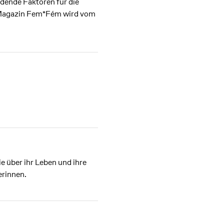
dende Faktoren für die
e Magazin Fem*Fém wird vom
 über ihr Leben und ihre
erinnen.