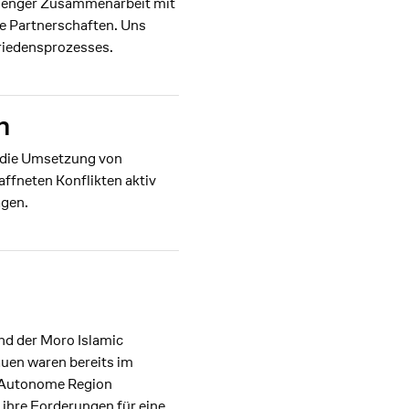
in enger Zusammenarbeit mit
ge Partnerschaften. Uns
Friedensprozesses.
n
n die Umsetzung von
fneten Konflikten aktiv
agen.
nd der Moro Islamic
uen waren bereits im
e Autonome Region
ihre Forderungen für eine