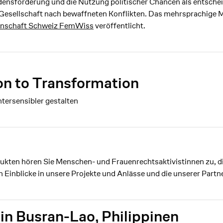
densförderung und die Nutzung politischer Chancen als entschei
n Gesellschaft nach bewaffneten Konflikten. Das mehrsprachig
enschaft Schweiz FemWiss
veröffentlicht.
on to Transformation
tersensibler gestalten
kten hören Sie Menschen- und Frauenrechtsaktivistinnen zu, die
n Einblicke in unsere Projekte und Anlässe und die unserer Partn
n Busran-Lao, Philippinen