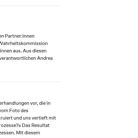
en Partner:innen
n Wahrheitskommission
:innen aus. Aus diesen
verantwortlichen Andrea
erhandlungen vor, die in
 vom Foto des
uiert und uns vertieft mit
rozesse?» Das Resultat
ozessen. Mit diesem