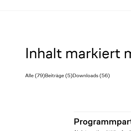
Menü
Inhalt markiert 
Alle (79)
Beiträge (5)
Downloads (56)
Filter
Programmpart