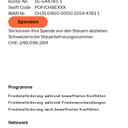
Konto-Nr.
15-544781-1
Swift Code
POFICHBEXXX
IBAN Nr.
CH31 0900 0000 1554 4781 1
Spenden
Sie können Ihre Spende von den Steuern abziehen.
Schweizerische Steuerbefreiungsnummer:
CHE-249.096.284
Programme
Footer Navigation
Friedensförderung während bewaffneten Konflikten
Friedensförderung während Friedens­verhandlungen
Friedensförderung nach bewaffneten Konflikten
Netzwerk