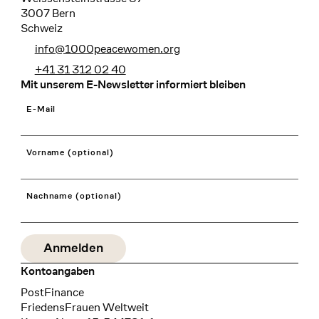
3007 Bern
Schweiz
info@1000peacewomen.org
+41 31 312 02 40
Mit unserem E-Newsletter informiert bleiben
E-Mail
Vorname (optional)
Nachname (optional)
Kontoangaben
Bank
PostFinance
Recipient
FriedensFrauen Weltweit