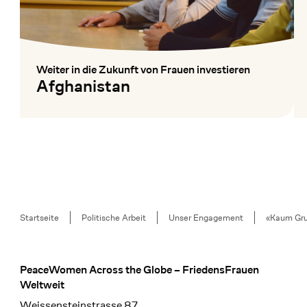
Weiter in die Zukunft von Frauen investieren
:
Afghanistan
Mehr lesen
Me
Breadcrumb
Startseite
Politische Arbeit
Unser Engagement
«Kaum Gru
PeaceWomen Across the Globe – FriedensFrauen
Footer
Weltweit
Weissensteinstrasse 87