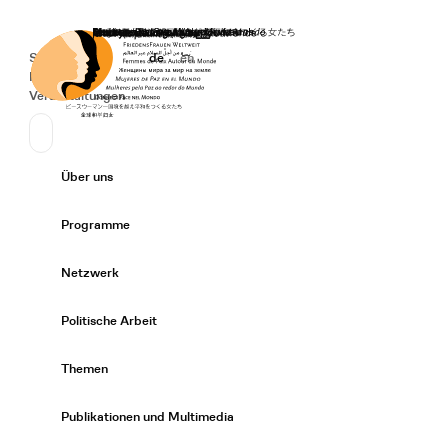
Startseite
Spenden
Deutsch
de
English
en
Secondary Navigation
Sprache wechseln
News
Veranstaltungen
Suchen
Primary Navigation
Über uns
Expand/
Programme
Expand/
Netzwerk
Expand/
Politische Arbeit
Expand/
Themen
Expand/
Publikationen und Multimedia
Expand/