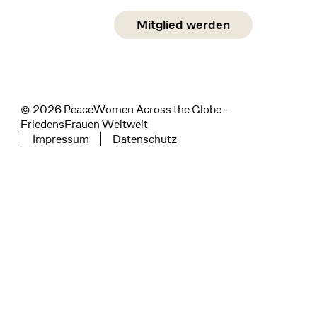
Social Media
Mitglied werden
instagram
facebook
linkedin
© 2026 PeaceWomen Across the Globe –
FriedensFrauen Weltweit
Impressum
Datenschutz
Tertiary navigation