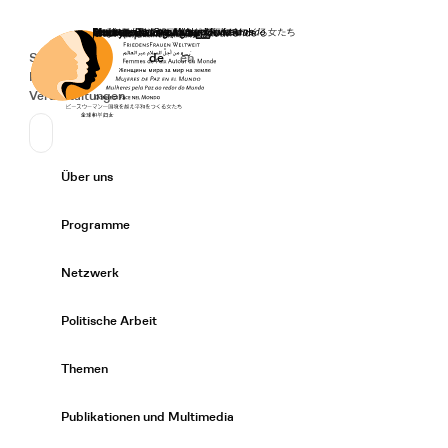
Startseite
Spenden
Deutsch
de
English
en
Secondary Navigation
Sprache wechseln
News
Veranstaltungen
Suchen
Primary Navigation
Über uns
Expand/
Programme
Expand/
Netzwerk
Expand/
Politische Arbeit
Expand/
Themen
Expand/
Publikationen und Multimedia
Expand/