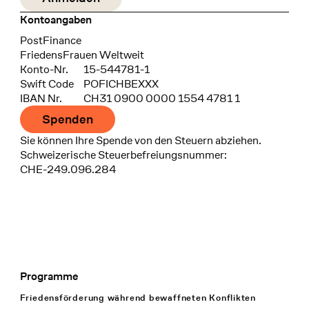
Kontoangaben
Bank
PostFinance
Recipient
FriedensFrauen Weltweit
Konto-Nr.
15-544781-1
Swift Code
POFICHBEXXX
IBAN Nr.
CH31 0900 0000 1554 4781 1
Spenden
Sie können Ihre Spende von den Steuern abziehen.
Schweizerische Steuerbefreiungsnummer:
CHE-249.096.284
Programme
Footer Navigation
Friedensförderung während bewaffneten Konflikten