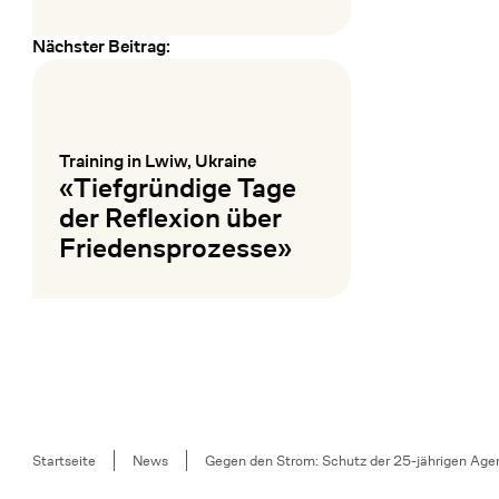
Nächster Beitrag:
Mehr lesen
Training in Lwiw, Ukraine
:
«Tiefgründige Tage
der Reflexion über
Friedensprozesse»
Mehr lesen
Breadcrumb
Startseite
News
Gegen den Strom: Schutz der 25-jährigen Agen