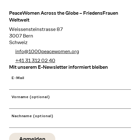
PeaceWomen Across the Globe – FriedensFrauen
Footer
Weltweit
Weissensteinstrasse 87
3007 Bern
Schweiz
info@1000peacewomen.org
+41 31 312 02 40
Mit unserem E-Newsletter informiert bleiben
E-Mail
Vorname (optional)
Nachname (optional)