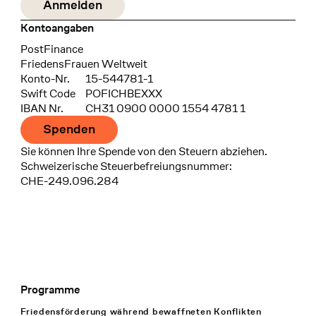
Kontoangaben
Bank
PostFinance
Recipient
FriedensFrauen Weltweit
Konto-Nr.
15-544781-1
Swift Code
POFICHBEXXX
IBAN Nr.
CH31 0900 0000 1554 4781 1
Spenden
Sie können Ihre Spende von den Steuern abziehen.
Schweizerische Steuerbefreiungsnummer:
CHE-249.096.284
Programme
Footer Navigation
Friedensförderung während bewaffneten Konflikten