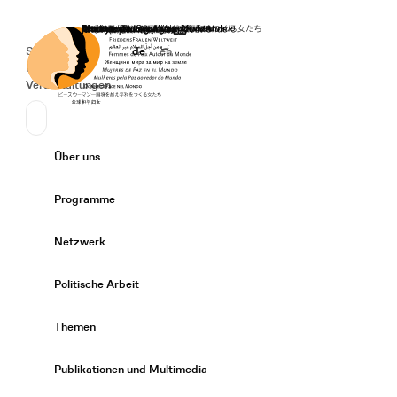
Startseite
Spenden
Deutsch
de
English
en
Secondary Navigation
Sprache wechseln
News
Veranstaltungen
Suchen
Primary Navigation
Über uns
Expand/
Programme
Expand/
Netzwerk
Expand/
Politische Arbeit
Expand/
Themen
Expand/
Publikationen und Multimedia
Expand/