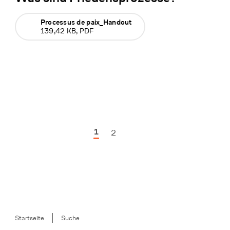
Processus de paix_Handout
139,42 KB, PDF
1
2
Nächste Seite
Breadcrumb
Startseite
Suche