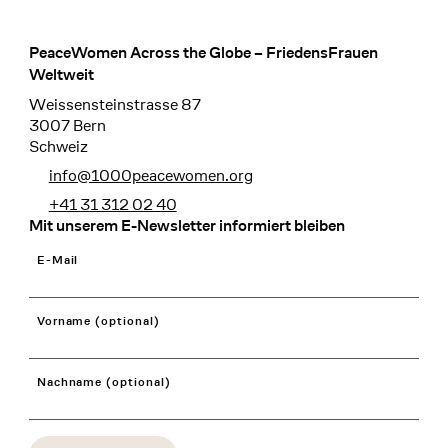
PeaceWomen Across the Globe – FriedensFrauen
Footer
Weltweit
Weissensteinstrasse 87
3007 Bern
Schweiz
info@1000peacewomen.org
+41 31 312 02 40
Mit unserem E-Newsletter informiert bleiben
E-Mail
Vorname (optional)
Nachname (optional)