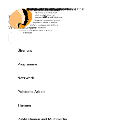
Startseite
Spenden
Deutsch
de
English
en
Secondary Navigation
Sprache wechseln
News
Veranstaltungen
Suchen
Primary Navigation
Über uns
Expand/
Programme
Expand/
Netzwerk
Expand/
Politische Arbeit
Expand/
Themen
Expand/
Publikationen und Multimedia
Expand/