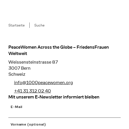
Breadcrumb
Startseite
Suche
PeaceWomen Across the Globe – FriedensFrauen
Footer
Weltweit
Weissensteinstrasse 87
3007 Bern
Schweiz
info@1000peacewomen.org
+41 31 312 02 40
Mit unserem E-Newsletter informiert bleiben
E-Mail
Vorname (optional)