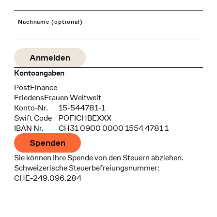
Nachname (optional)
Kontoangaben
Bank
PostFinance
Recipient
FriedensFrauen Weltweit
Konto-Nr.
15-544781-1
Swift Code
POFICHBEXXX
IBAN Nr.
CH31 0900 0000 1554 4781 1
Spenden
Sie können Ihre Spende von den Steuern abziehen.
Schweizerische Steuerbefreiungsnummer:
CHE-249.096.284