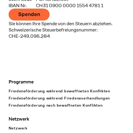
IBAN Nr.
CH31 0900 0000 1554 4781 1
Spenden
Sie können Ihre Spende von den Steuern abziehen.
Schweizerische Steuerbefreiungsnummer:
CHE-249.096.284
Programme
Footer Navigation
Friedensförderung während bewaffneten Konflikten
Friedensförderung während Friedens­verhandlungen
Friedensförderung nach bewaffneten Konflikten
Netzwerk
Netzwerk