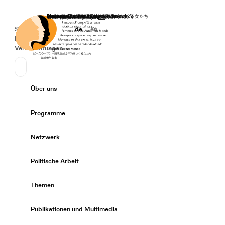
Startseite
Spenden
Deutsch
de
English
en
Secondary Navigation
Sprache wechseln
News
Veranstaltungen
Suchen
Primary Navigation
Über uns
Expand/
Programme
Expand/
Netzwerk
Expand/
Politische Arbeit
Expand/
Themen
Expand/
Publikationen und Multimedia
Expand/