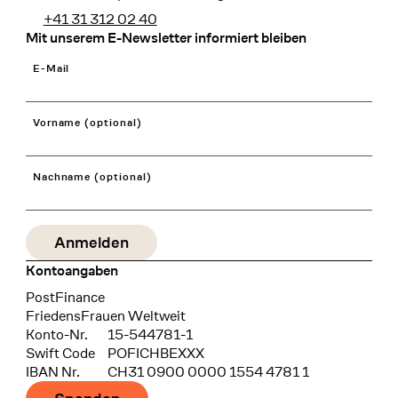
+41 31 312 02 40
Mit unserem E-Newsletter informiert bleiben
E-Mail
Vorname (optional)
Nachname (optional)
Kontoangaben
Bank
PostFinance
Recipient
FriedensFrauen Weltweit
Konto-Nr.
15-544781-1
Swift Code
POFICHBEXXX
IBAN Nr.
CH31 0900 0000 1554 4781 1