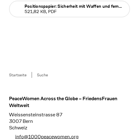
Positionspapier: Sicherheit mit Waffen und feministische Friedensförderung
521,82 KB, PDF
Breadcrumb
Startseite
Suche
PeaceWomen Across the Globe – FriedensFrauen
Footer
Weltweit
Weissensteinstrasse 87
3007 Bern
Schweiz
info@1000peacewomen.org