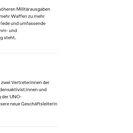
 höheren Militärausgaben
s mehr Waffen zu mehr
 Friede und umfassende
amm- und
g steht.
zwei Vertreterinnen der
ensaktivist:innen und
g der UNO-
sere neue Geschäftsleiterin