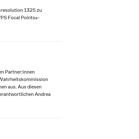
sresolution 1325 zu
WPS Focal Points»-
en Partner:innen
n Wahrheitskommission
nen aus. Aus diesen
erantwortlichen Andrea