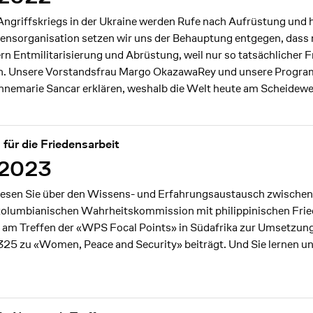
Angriffskriegs in der Ukraine werden Rufe nach Aufrüstung und
iedensorganisation setzen wir uns der Behauptung entgegen, das
ern Entmilitarisierung und Abrüstung, weil nur so tatsächlicher
en. Unsere Vorstandsfrau Margo OkazawaRey und unsere Progr
nemarie Sancar erklären, weshalb die Welt heute am Scheidewe
für die Friedensarbeit
/2023
 lesen Sie über den Wissens- und Erfahrungsaustausch zwischen 
olumbianischen Wahrheitskommission mit philippinischen Fried
h am Treffen der «WPS Focal Points» in Südafrika zur Umsetzun
325 zu «Women, Peace and Security» beiträgt. Und Sie lernen un