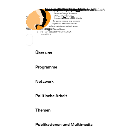
Startseite
Spenden
Deutsch
de
English
en
Secondary Navigation
Sprache wechseln
News
Veranstaltungen
Suchen
Primary Navigation
Über uns
Programme
Netzwerk
Politische Arbeit
Themen
Publikationen und Multimedia