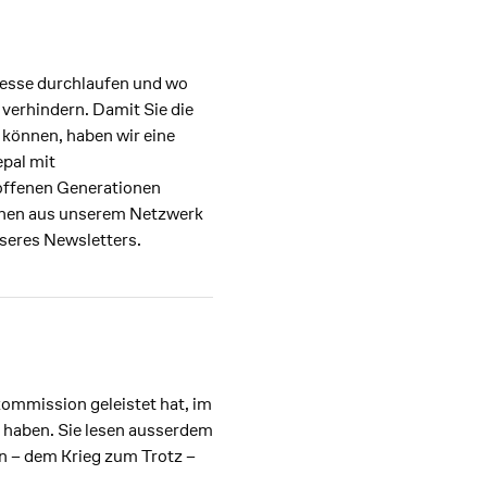
zesse durchlaufen und wo
verhindern. Damit Sie die
können, haben wir eine
epal mit
offenen Generationen
innen aus unserem Netzwerk
nseres Newsletters.
kommission geleistet hat, im
t haben. Sie lesen ausserdem
en – dem Krieg zum Trotz –