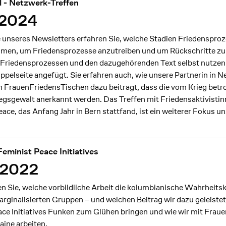
l - Netzwerk-Treffen
/2024
e unseres Newsletters erfahren Sie, welche Stadien Friedenspro
hmen, um Friedensprozesse anzutreiben und um Rückschritte zu 
 Friedensprozessen und den dazugehörenden Text selbst nutzen 
ppelseite angefügt. Sie erfahren auch, wie unsere Partnerin in N
 FrauenFriedensTischen dazu beiträgt, dass die vom Krieg betr
riegsgewalt anerkannt werden. Das Treffen mit Friedensaktivist
ace, das Anfang Jahr in Bern stattfand, ist ein weiterer Fokus u
eminist Peace Initiatives
/2022
n Sie, welche vorbildliche Arbeit die kolumbianische Wahrheits
ginalisierten Gruppen – und welchen Beitrag wir dazu geleiste
ace Initiatives Funken zum Glühen bringen und wie wir mit Frau
aine arbeiten.