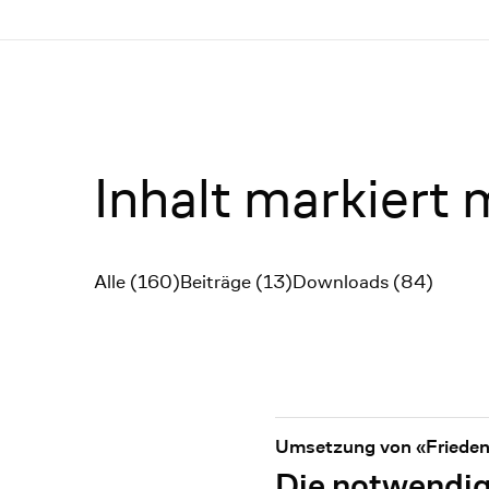
Menü
Inhalt markiert 
Alle (160)
Beiträge (13)
Downloads (84)
Filter
Umsetzung von «Frieden,
Die notwendige