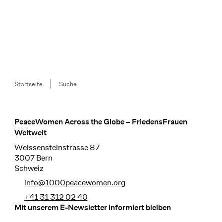
Breadcrumb
Startseite
Suche
PeaceWomen Across the Globe – FriedensFrauen
Footer
Weltweit
Weissensteinstrasse 87
3007 Bern
Schweiz
info@1000peacewomen.org
+41 31 312 02 40
Mit unserem E-Newsletter informiert bleiben