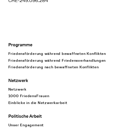
CHE-249.096.284
Programme
Footer Navigation
Friedensförderung während bewaffneten Konflikten
Friedensförderung während Friedens­verhandlungen
Friedensförderung nach bewaffneten Konflikten
Netzwerk
Netzwerk
1000 FriedensFrauen
Einblicke in die Netzwerkarbeit
Politische Arbeit
Unser Engagement