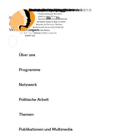
Startseite
Spenden
Deutsch
de
English
en
Secondary Navigation
Sprache wechseln
News
Veranstaltungen
Suchen
Primary Navigation
Über uns
Expand/
Programme
Expand/
Netzwerk
Expand/
Politische Arbeit
Expand/
Themen
Expand/
Publikationen und Multimedia
Expand/