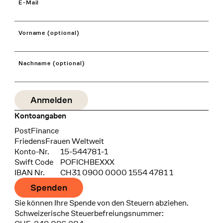
E-Mail
Vorname (optional)
Nachname (optional)
Kontoangaben
Bank
PostFinance
Recipient
FriedensFrauen Weltweit
Konto-Nr.
15-544781-1
Swift Code
POFICHBEXXX
IBAN Nr.
CH31 0900 0000 1554 4781 1
Spenden
Sie können Ihre Spende von den Steuern abziehen.
Schweizerische Steuerbefreiungsnummer: