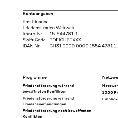
Kontoangaben
Bank
PostFinance
Recipient
FriedensFrauen Weltweit
Konto-Nr.
15-544781-1
Swift Code
POFICHBEXXX
IBAN Nr.
CH31 0900 0000 1554 4781 1
Footer Navigation
Programme
Netzwe
Friedensförderung während
Netzwer
bewaffneten Konflikten
1000 Fr
Friedensförderung während
Einblick
Friedens­verhandlungen
Friedensförderung nach bewaffneten
Konflikten