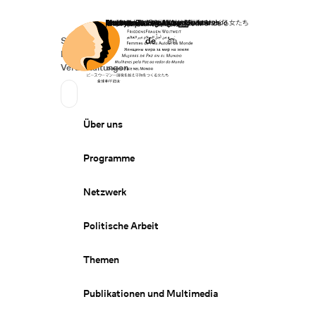
Startseite
Spenden
Deutsch
de
English
en
Secondary Navigation
Sprache wechseln
News
Veranstaltungen
Suchen
Primary Navigation
Über uns
Programme
Netzwerk
Politische Arbeit
Themen
Publikationen und Multimedia