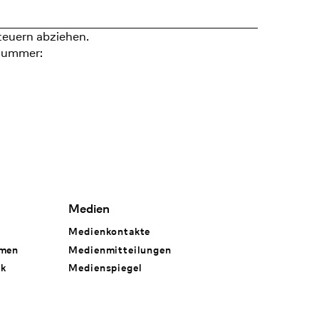
teuern abziehen.
nummer:
Medien
Medienkontakte
hmen
Medienmitteilungen
rk
Medienspiegel