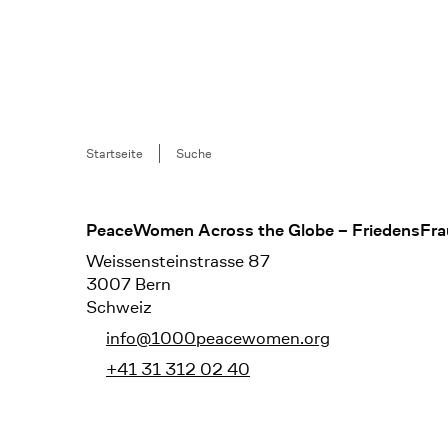
Breadcrumb
Startseite
Suche
Footer
PeaceWomen Across the Globe – FriedensFra
Weissensteinstrasse 87
3007 Bern
Schweiz
info@1000peacewomen.org
+41 31 312 02 40