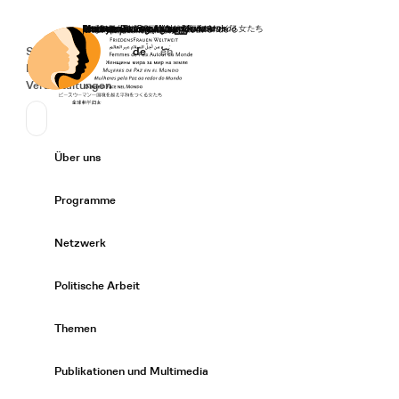
Startseite
Spenden
Deutsch
de
English
en
Secondary Navigation
Sprache wechseln
News
Veranstaltungen
Suchen
Primary Navigation
Über uns
Expand/
Programme
Expand/
Netzwerk
Expand/
Politische Arbeit
Expand/
Themen
Expand/
Publikationen und Multimedia
Expand/