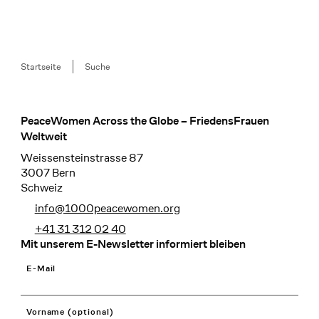
Breadcrumb
Startseite
Suche
PeaceWomen Across the Globe – FriedensFrauen
Footer
Weltweit
Weissensteinstrasse 87
3007 Bern
Schweiz
info@1000peacewomen.org
+41 31 312 02 40
Mit unserem E-Newsletter informiert bleiben
E-Mail
Vorname (optional)