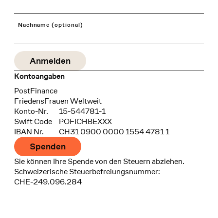
Nachname (optional)
Kontoangaben
Bank
PostFinance
Recipient
FriedensFrauen Weltweit
Konto-Nr.
15-544781-1
Swift Code
POFICHBEXXX
IBAN Nr.
CH31 0900 0000 1554 4781 1
Spenden
Sie können Ihre Spende von den Steuern abziehen.
Schweizerische Steuerbefreiungsnummer:
CHE-249.096.284