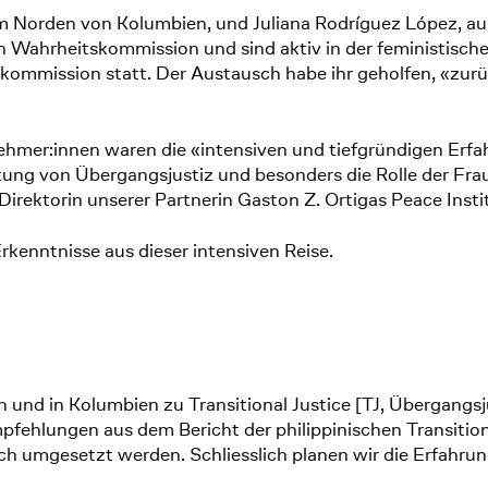
m Norden von Kolumbien, und Juliana Rodríguez López, a
 Wahrheitskommission und sind aktiv in der feministisch
mmission statt. Der Austausch habe ihr geholfen, «zurü
nehmer:innen waren die «intensiven und tiefgründigen Erfa
ung von Übergangsjustiz und besonders die Rolle der Frau
irektorin unserer Partnerin Gaston Z. Ortigas Peace Inst
rkenntnisse aus dieser intensiven Reise.
en und in Kolumbien zu Transitional Justice [TJ, Übergangsju
pfehlungen aus dem Bericht der philippinischen Transitio
 umgesetzt werden. Schliesslich planen wir die Erfahrung