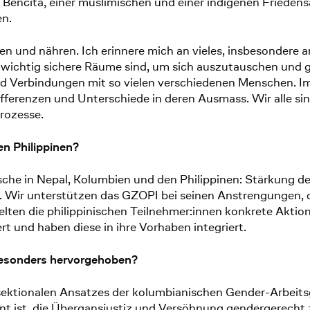
ita, einer muslimischen und einer indigenen Friedensaktiv
en.
en und nähren. Ich erinnere mich an vieles, insbesondere a
 wichtig sichere Räume sind, um sich auszutauschen und g
 Verbindungen mit so vielen verschiedenen Menschen. Imme
ifferenzen und Unterschiede in deren Ausmass. Wir alle si
rozesse.
en Philippinen?
sche in Nepal, Kolumbien und den Philippinen: Stärkung de
. Wir unterstützen das GZOPI bei seinen Anstrengungen, 
lten die philippinischen Teilnehmer:innen konkrete Akt
rt und haben diese in ihre Vorhaben integriert.
 besonders hervorgehoben?
sektionalen Ansatzes der kolumbianischen Gender-Arbeitsg
t ist, die Übergansjustiz und Versöhnung gendergerecht z