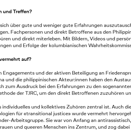
 und Treffen?
 sich über gute und weniger gute Erfahrungen auszutausche
langen. Fachpersonen und direkt Betroffene aus den Philip
üren und direkt miterleben. Mit Bildern, Videos und per
erungen und Erfolge der kolumbianischen Wahrheitskommiss
vermehrt auf?
hen Engagements und der aktiven Beteiligung an Friedensp
na und die philippinischen Akteur:innen haben den Austa
ch zum Ausdruck bei den Erfahrungen zu den sogenannten 
hode der TJRC, um den direkt Betroffenen zuzuhören und
 individuelles und kollektives Zuhören
zentral ist. Auch d
ogien für «transitional justice» wurde vermehrt hervorg
der-Arbeitsgruppe. Sie war von Anfang an antirassistisch
Frauen und queeren Menschen ins Zentrum, und zog dabei m