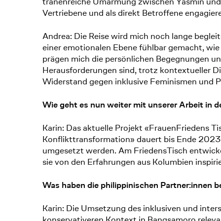
tränenreiche Umarmung zwischen Yasmin und Benc
Vertriebene und als direkt Betroffene engagier
Andrea: Die Reise wird mich noch lange begleit
einer emotionalen Ebene fühlbar gemacht, wie
prägen mich die persönlichen Begegnungen und
Herausforderungen sind, trotz kontextueller D
Widerstand gegen inklusive Feminismen und P
Wie geht es nun weiter mit unserer Arbeit in d
Karin: Das aktuelle Projekt «FrauenFriedens Ti
Konflikttransformation» dauert bis Ende 2023
umgesetzt werden. Am FriedensTisch entwicke
sie von den Erfahrungen aus Kolumbien inspirie
Was haben die philippinischen Partner:innen
Karin: Die Umsetzung des inklusiven und inter
konservativeren Kontext in Bangsamoro relevan