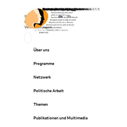
Startseite
Spenden
Deutsch
de
English
en
Secondary Navigation
Sprache wechseln
News
Veranstaltungen
Suchen
Primary Navigation
Über uns
Programme
Netzwerk
Politische Arbeit
Themen
Publikationen und Multimedia